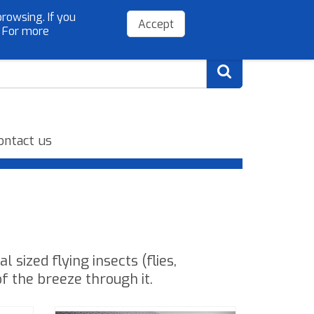
rowsing. If you
(+34) 954 779 075
info@sibelloso.es
Accept
. For more
ontact us
sized flying insects (flies,
f the breeze through it.