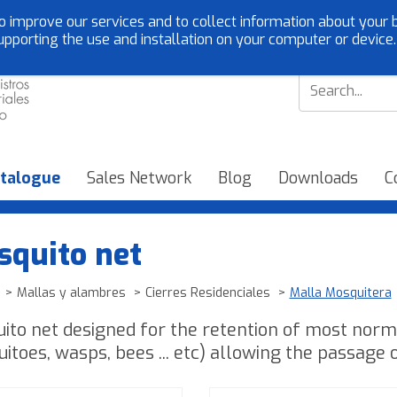
o improve our services and to collect information about your b
Customer service:
EN
upporting the use and installation on your computer or device
talogue
Sales Network
Blog
Downloads
C
quito net
Mallas y alambres
Cierres Residenciales
Malla Mosquitera
ito net designed for the retention of most normal 
itoes, wasps, bees ... etc) allowing the passage o