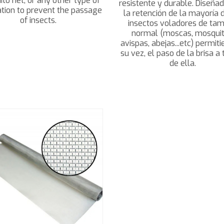
to net, or any other type of
resistente y durable. Diseña
ation to prevent the passage
la retención de la mayoría 
of insects.
insectos voladores de ta
normal (moscas, mosquit
avispas, abejas...etc) permit
su vez, el paso de la brisa a
de ella.