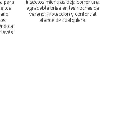
da para
insectos mientras deja correr una
de los
agradable brisa en las noches de
maño
verano. Protección y confort al
os,
alance de cualquiera.
iendo a
 través