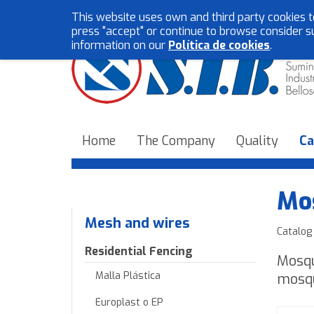
This website uses own and third party cookies t
press "accept" or continue to browse consider s
information on our
Política de cookies
.
Home
The Company
Quality
Ca
Mos
Mesh and wires
Catalog
Residential Fencing
Mosqu
Malla Plástica
mosqu
Europlast o EP