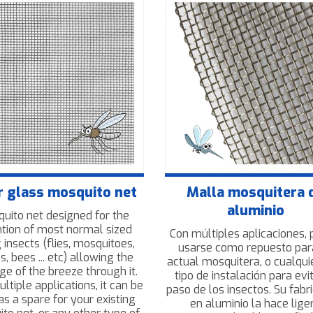
r glass mosquito net
Malla mosquitera 
aluminio
uito net designed for the
ntion of most normal sized
Con múltiples aplicaciones,
g insects (flies, mosquitoes,
usarse como repuesto par
, bees ... etc) allowing the
actual mosquitera, o cualqui
e of the breeze through it.
tipo de instalación para evit
ltiple applications, it can be
paso de los insectos. Su fabr
as a spare for your existing
en aluminio la hace lige