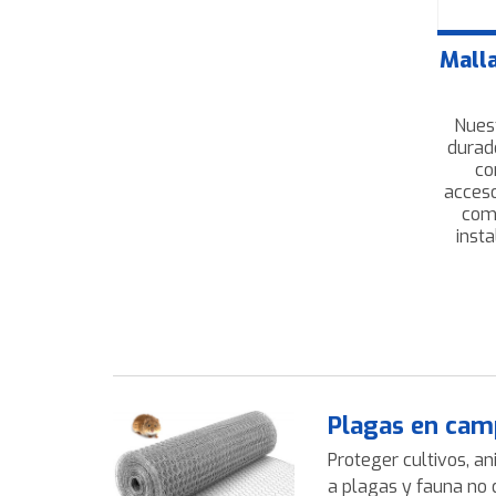
Malla
Nues
durad
co
acceso
com
inst
Plagas en cam
Proteger cultivos, an
a plagas y fauna no 