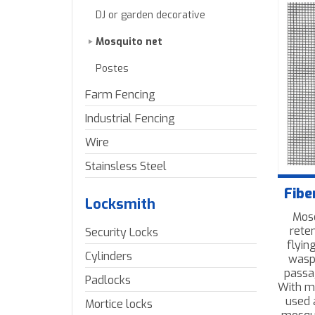
DJ or garden decorative
Mosquito net
Postes
Farm Fencing
Industrial Fencing
Wire
Stainsless Steel
Fibe
Locksmith
Mosq
rete
Security Locks
flyin
Cylinders
wasps
passag
Padlocks
With mu
used 
Mortice locks