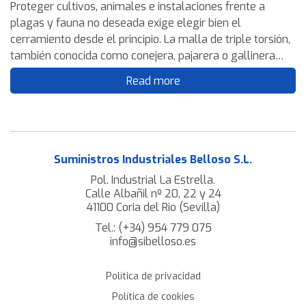
Proteger cultivos, animales e instalaciones frente a
plagas y fauna no deseada exige elegir bien el
cerramiento desde el principio. La malla de triple torsión,
también conocida como conejera, pajarera o gallinera
según su aplicación, es una solución versátil, ligera y
Read more
eficaz para delimitar, proteger y controlar accesos en
campo y granja. En esta guía te explicamos en qué casos
funciona mejor, qué usos son los más habituales y
cuándo conviene reforzar la instalación con alambre de
espino para ganar seguridad frente a intrusiones, presión
Suministros Industriales Belloso S.L.
animal o entornos más exigentes.
Pol. Industrial La Estrella.
Calle Albañil nº 20, 22 y 24
41100 Coria del Rio (Sevilla)
Tel.:
(+34) 954 779 075
info@sibelloso.es
Política de privacidad
Política de cookies