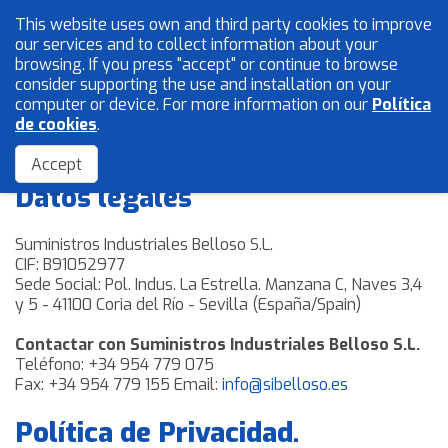
This website uses own and third party cookies to improve
English
our services and to collect information about your
browsing. If you press "accept" or continue to browse
consider supporting the use and installation on your
computer or device. For more information on our
Política
Mesh and wires
de cookies
.
Política de privacidad
Locksmith
Accept
Datos legales
Accessories
Suministros Industriales Belloso S.L.
CIF: B91052977
Home
Sede Social: Pol. Indus. La Estrella. Manzana C, Naves 3,4
The Company
y 5 - 41100 Coria del Río - Sevilla (España/Spain)
Quality
Contactar con Suministros Industriales Belloso S.L.
Catalogue
Teléfono: +34 954 779 075
Fax: +34 954 779 155 Email:
info@sibelloso.es
Sales Network
Blog
Política de Privacidad.