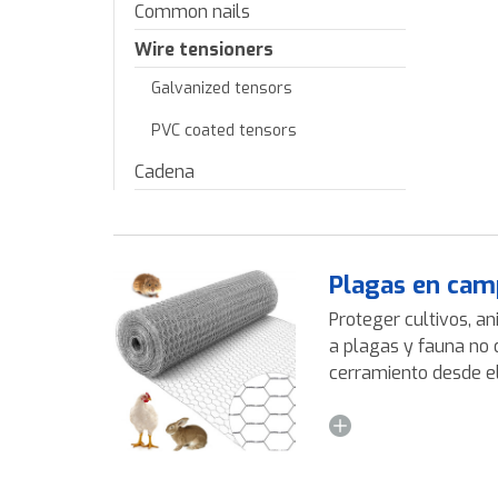
Common nails
Wire tensioners
Galvanized tensors
PVC coated tensors
Cadena
Plagas en cam
Proteger cultivos, an
a plagas y fauna no 
cerramiento desde el 
torsión, también con
o gallinera según su 
versátil, ligera y efi
controlar accesos en