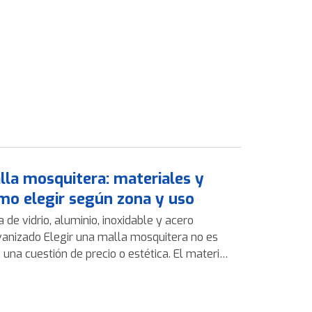
lla mosquitera: materiales y
mo elegir según zona y uso
a de vidrio, aluminio, inoxidable y acero
egir una malla mosquitera no es
 una cuestión de precio o estética. El material,
ntorno de instalación y el uso real determinan
una mosquitera durará años… o dará
mas en poco tiempo. En esta guía te