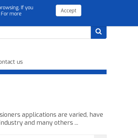
rowsing. If you
(+34) 954 779 075
info@sibelloso.es
Accept
. For more
ontact us
nsioners applications are varied, have
 industry and many others ...