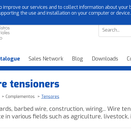
o improve our services and to collect information about your b
Customer service:
EN
upporting the use and installation on your computer or device
talogue
Sales Network
Blog
Downloads
C
e tensioners
Complementos
Tensores
ards, barbed wire, construction, wiring... Wire te
e in various fields such as agriculture, livestock,