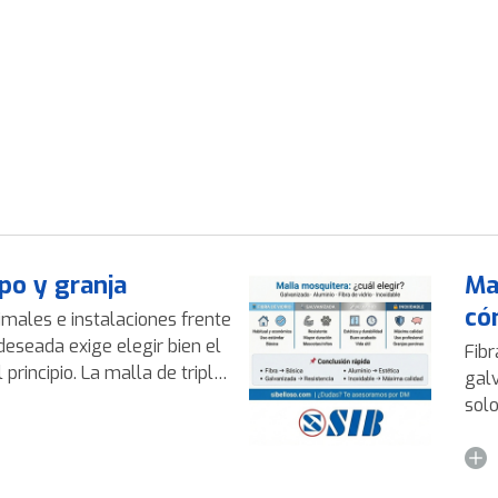
po y granja
Ma
có
imales e instalaciones frente
deseada exige elegir bien el
Fibr
principio. La malla de triple
galvanizado El
ocida como conejera, pajarera
solo
aplicación, es una solución
el e
caz para delimitar, proteger y
si 
 campo y granja. En esta guía
proble